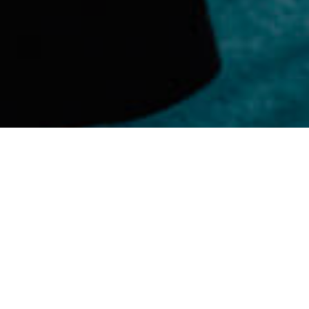
;
Gitara
patrí medzi najobľúbenejšie hudobné
nástroje na svete – a nie je to náhoda. Je
praktická, prenosná, a zároveň neuveriteľne
univerzálna. Môžeš na nej zahrať tiché,